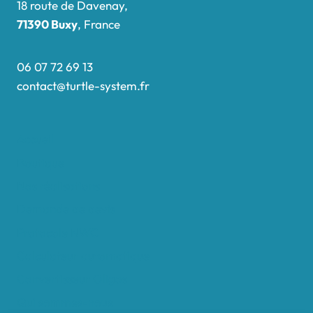
18 route de Davenay,
71390 Buxy
, France
06 07 72 69 13
contact@turtle-system.fr
Accueil
Boutique
Nos réalisations
Demande de devis
Protocole NWC
Calculateur automatique
Convertisseur Oligos
Qui sommes-nous