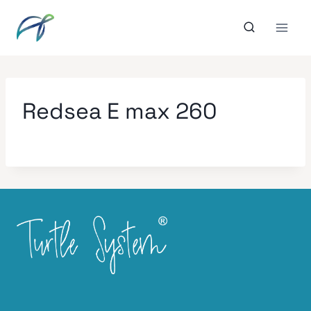
Aller
au
contenu
Redsea E max 260