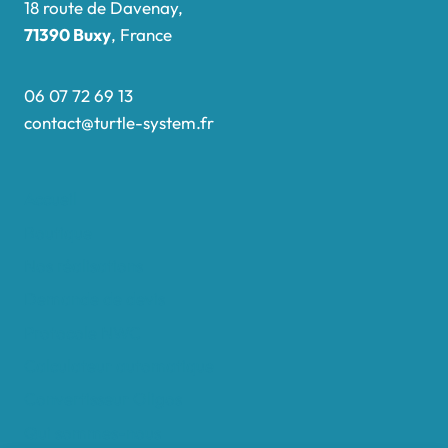
18 route de Davenay,
71390 Buxy
, France
06 07 72 69 13
contact@turtle-system.fr
Accueil
Boutique
Nos réalisations
Demande de devis
Protocole NWC
Calculateur automatique
Convertisseur Oligos
Qui sommes-nous