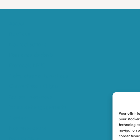
Accueil
Boutique
Nos réalisations
Demande de devis
Protocole NWC
Calculateur automatique
Convertisseur Oligos
Qui sommes-nous
Valeurs et engagements
Pour offrir l
Contact
pour stocker
technologies
Nos revendeurs
navigation ou
consentement
Mon compte