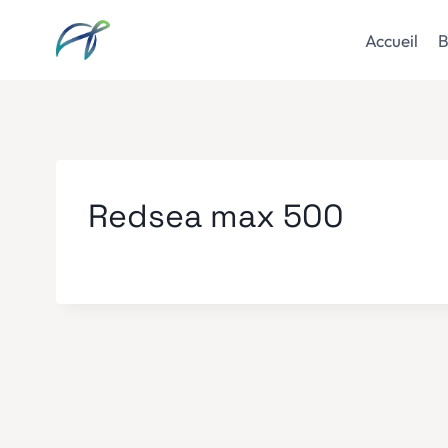
Aller
au
Accueil
B
contenu
Redsea max 500