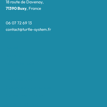
18 route de Davenay,
71390 Buxy
, France
06 07 72 69 13
contact@turtle-system.fr
Accueil
Boutique
Nos réalisations
Demande de devis
Protocole NWC
Calculateur automatique
Convertisseur Oligos
Qui sommes-nous