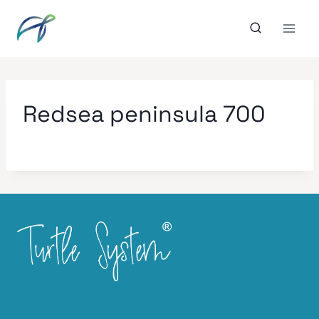
Aller
au
contenu
Redsea peninsula 700