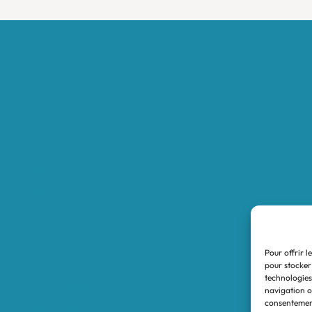
Accueil
Boutique
Nos réalisations
Demande de devis
Protocole NWC
Calculateur automatique
Convertisseur Oligos
Qui sommes-nous
Valeurs et engagements
Pour offrir l
Contact
pour stocker
technologies
Nos revendeurs
navigation ou
consentement
Mon compte