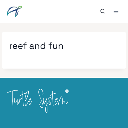
Aller
au
contenu
reef and fun