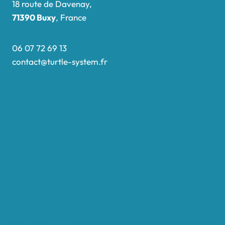
18 route de Davenay,
71390 Buxy
, France
06 07 72 69 13
contact@turtle-system.fr
Accueil
Boutique
Nos réalisations
Demande de devis
Protocole NWC
Calculateur automatique
Convertisseur Oligos
Qui sommes-nous