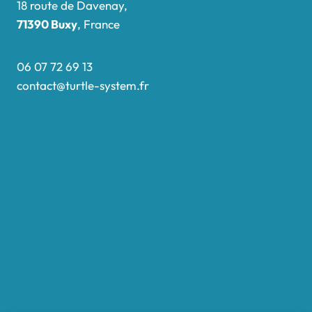
18 route de Davenay,
71390 Buxy
, France
06 07 72 69 13
contact@turtle-system.fr
Accueil
Boutique
Nos réalisations
Demande de devis
Protocole NWC
Calculateur automatique
Convertisseur Oligos
Qui sommes-nous