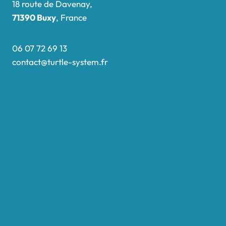
18 route de Davenay,
71390 Buxy
, France
06 07 72 69 13
contact@turtle-system.fr
Accueil
Boutique
Nos réalisations
Demande de devis
Protocole NWC
Calculateur automatique
Convertisseur Oligos
Qui sommes-nous