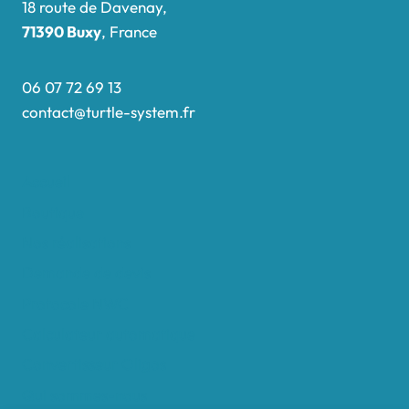
18 route de Davenay,
71390 Buxy
, France
06 07 72 69 13
contact@turtle-system.fr
Accueil
Boutique
Nos réalisations
Demande de devis
Protocole NWC
Calculateur automatique
Convertisseur Oligos
Qui sommes-nous