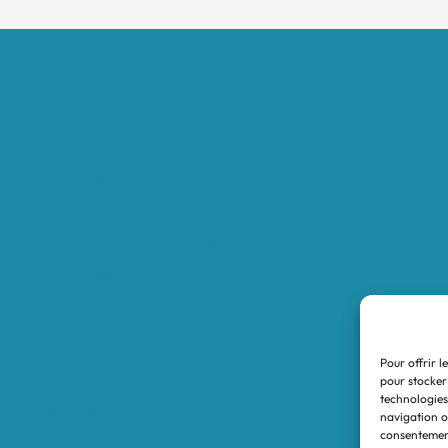
Accueil
Boutique
Nos réalisations
Demande de devis
Protocole NWC
Calculateur automatique
Convertisseur Oligos
Qui sommes-nous
Valeurs et engagements
Pour offrir l
Contact
pour stocker
technologies
Nos revendeurs
navigation ou
consentement
Mon compte