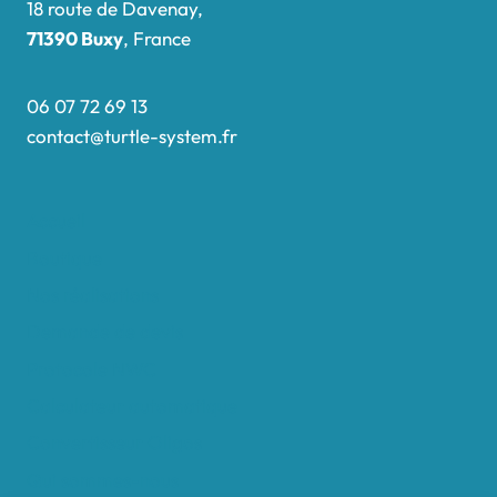
18 route de Davenay,
71390 Buxy
, France
06 07 72 69 13
contact@turtle-system.fr
Accueil
Boutique
Nos réalisations
Demande de devis
Protocole NWC
Calculateur automatique
Convertisseur Oligos
Qui sommes-nous