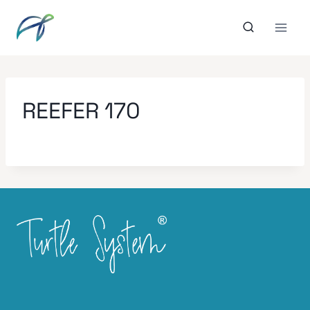
Aller
au
contenu
REEFER 170