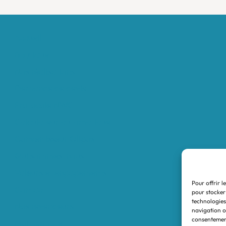
Accueil
Boutique
Nos réalisations
Demande de devis
Protocole NWC
Calculateur automatique
Convertisseur Oligos
Qui sommes-nous
Valeurs et engagements
Pour offrir l
Contact
pour stocker
technologies
Nos revendeurs
navigation ou
consentement
Mon compte