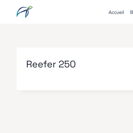
Aller
au
Accueil
B
contenu
Reefer 250