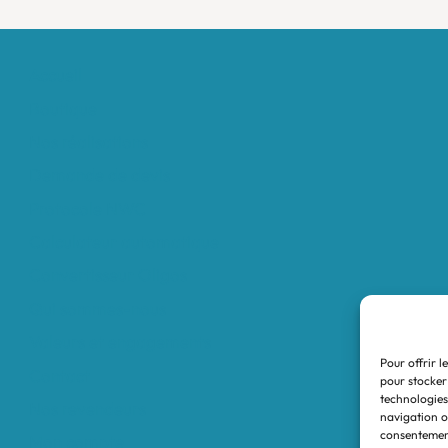
Accueil
Boutique
Nos réalisations
Demande de devis
Protocole NWC
Calculateur automatique
Convertisseur Oligos
Qui sommes-nous
Valeurs et engagements
Pour offrir l
Contact
pour stocker
technologies
Nos revendeurs
navigation ou
consentement
Mon compte