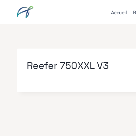
Aller
au
Accueil
B
contenu
Reefer 750XXL V3