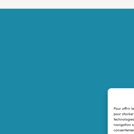
Accueil
Boutique
Nos réalisations
Demande de devis
Protocole NWC
Calculateur automatique
Convertisseur Oligos
Qui sommes-nous
Valeurs et engagements
Pour offrir l
Contact
pour stocker
technologies
Nos revendeurs
navigation ou
consentement
Mon compte