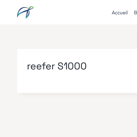
Aller
au
Accueil
B
contenu
reefer S1000