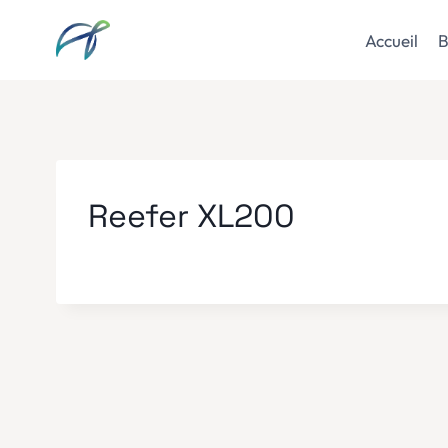
Aller
au
Accueil
B
contenu
Reefer XL200