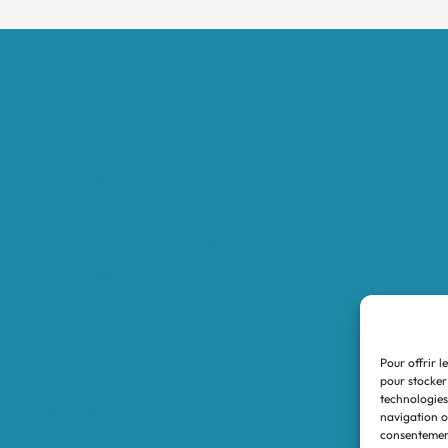
Accueil
Boutique
Nos réalisations
Demande de devis
Protocole NWC
Calculateur automatique
Convertisseur Oligos
Qui sommes-nous
Valeurs et engagements
Pour offrir l
Contact
pour stocker
technologies
Nos revendeurs
navigation ou
consentement
Mon compte