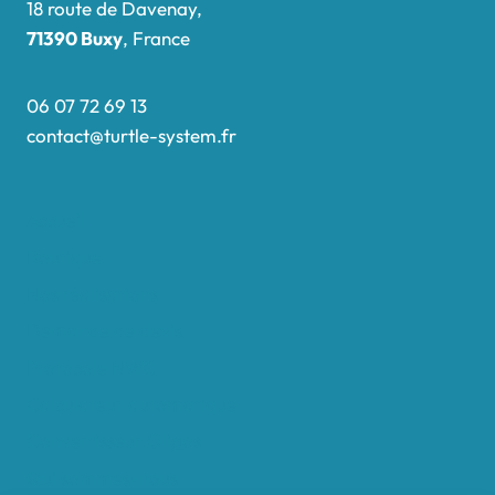
18 route de Davenay,
71390 Buxy
, France
06 07 72 69 13
contact@turtle-system.fr
Accueil
Boutique
Nos réalisations
Demande de devis
Protocole NWC
Calculateur automatique
Convertisseur Oligos
Qui sommes-nous