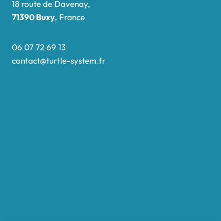
18 route de Davenay,
71390 Buxy
, France
06 07 72 69 13
contact@turtle-system.fr
Accueil
Boutique
Nos réalisations
Demande de devis
Protocole NWC
Calculateur automatique
Convertisseur Oligos
Qui sommes-nous