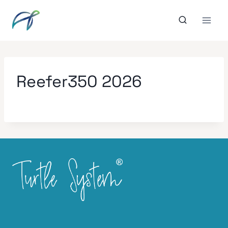
Aller
au
contenu
Reefer350 2026