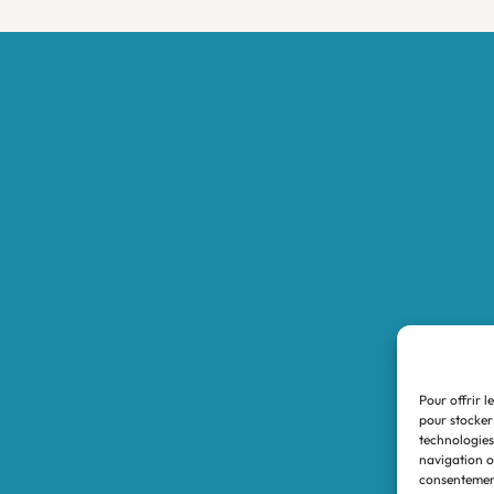
Accueil
Boutique
Nos réalisations
Demande de devis
Protocole NWC
Calculateur automatique
Convertisseur Oligos
Qui sommes-nous
Valeurs et engagements
Pour offrir l
Contact
pour stocker
technologies
Nos revendeurs
navigation ou
consentement
Mon compte