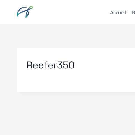
Aller
au
Accueil
B
contenu
Reefer350