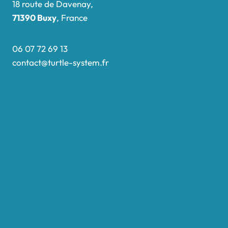
18 route de Davenay,
71390 Buxy
, France
06 07 72 69 13
contact@turtle-system.fr
Accueil
Boutique
Nos réalisations
Demande de devis
Protocole NWC
Calculateur automatique
Convertisseur Oligos
Qui sommes-nous