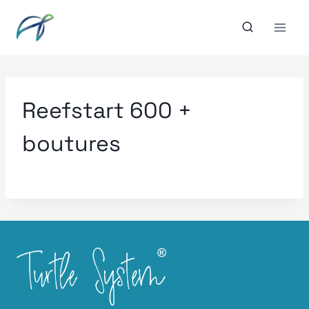
Aller
au
contenu
Reefstart 600 +
boutures