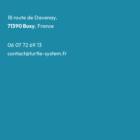
18 route de Davenay,
71390 Buxy
, France
06 07 72 69 13
contact@turtle-system.fr
Accueil
Boutique
Nos réalisations
Demande de devis
Protocole NWC
Calculateur automatique
Convertisseur Oligos