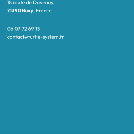
18 route de Davenay,
71390 Buxy
, France
06 07 72 69 13
contact@turtle-system.fr
Accueil
Boutique
Nos réalisations
Demande de devis
Protocole NWC
Calculateur automatique
Convertisseur Oligos
Qui sommes-nous