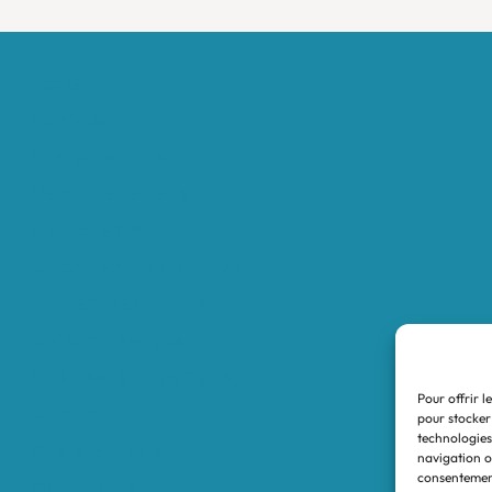
Accueil
Boutique
Nos réalisations
Demande de devis
Protocole NWC
Calculateur automatique
Convertisseur Oligos
Qui sommes-nous
Valeurs et engagements
Pour offrir l
Contact
pour stocker
technologies
Nos revendeurs
navigation ou
consentement
Mon compte