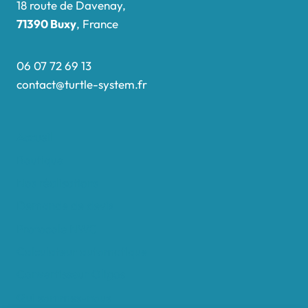
18 route de Davenay,
71390 Buxy
, France
06 07 72 69 13
contact@turtle-system.fr
Accueil
Boutique
Nos réalisations
Demande de devis
Protocole NWC
Calculateur automatique
Convertisseur Oligos
Qui sommes-nous