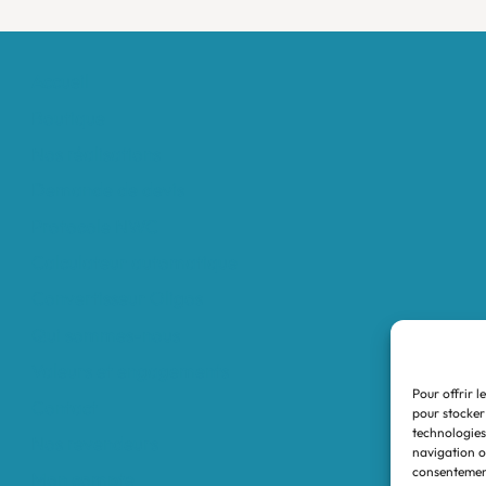
Accueil
Boutique
Nos réalisations
Demande de devis
Protocole NWC
Calculateur automatique
Convertisseur Oligos
Qui sommes-nous
Valeurs et engagements
Pour offrir l
Contact
pour stocker
technologies
Nos revendeurs
navigation ou
consentement
Mon compte