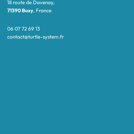
18 route de Davenay,
71390 Buxy
, France
06 07 72 69 13
contact@turtle-system.fr
Accueil
Boutique
Nos réalisations
Demande de devis
Protocole NWC
Calculateur automatique
Convertisseur Oligos
Qui sommes-nous