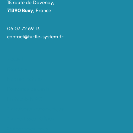
18 route de Davenay,
71390 Buxy
, France
06 07 72 69 13
contact@turtle-system.fr
Accueil
Boutique
Nos réalisations
Demande de devis
Protocole NWC
Calculateur automatique
Convertisseur Oligos
Qui sommes-nous