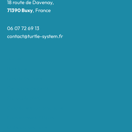
18 route de Davenay,
71390 Buxy
, France
06 07 72 69 13
contact@turtle-system.fr
Accueil
Boutique
Nos réalisations
Demande de devis
Protocole NWC
Calculateur automatique
Convertisseur Oligos
Qui sommes-nous