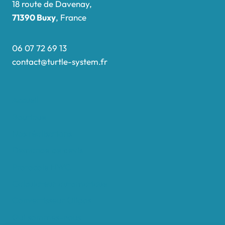
18 route de Davenay,
71390 Buxy
, France
06 07 72 69 13
contact@turtle-system.fr
Accueil
Boutique
Nos réalisations
Demande de devis
Protocole NWC
Calculateur automatique
Convertisseur Oligos
Qui sommes-nous