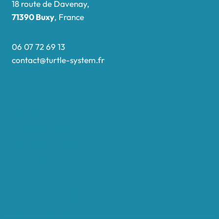
18 route de Davenay,
71390 Buxy
, France
06 07 72 69 13
contact@turtle-system.fr
Accueil
Boutique
Nos réalisations
Demande de devis
Protocole NWC
Calculateur automatique
Convertisseur Oligos
Qui sommes-nous