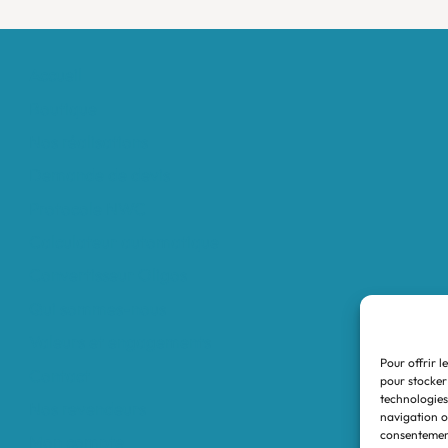
Accueil
Boutique
Nos réalisations
Demande de devis
Protocole NWC
Calculateur automatique
Convertisseur Oligos
Qui sommes-nous
Valeurs et engagements
Pour offrir l
Contact
pour stocker
technologies
Nos revendeurs
navigation ou
consentement
Mon compte