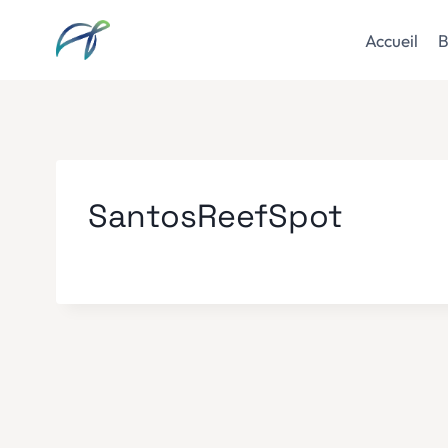
Aller
au
Accueil
B
contenu
SantosReefSpot