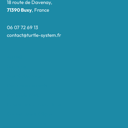
18 route de Davenay,
71390 Buxy
, France
06 07 72 69 13
contact@turtle-system.fr
Accueil
Boutique
Nos réalisations
Demande de devis
Protocole NWC
Calculateur automatique
Convertisseur Oligos
Qui sommes-nous