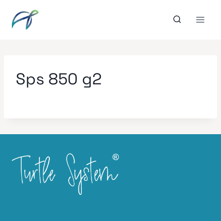
Aller
au
contenu
Sps 850 g2