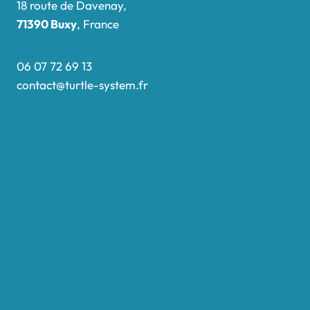
18 route de Davenay,
71390 Buxy
, France
06 07 72 69 13
contact@turtle-system.fr
Accueil
Boutique
Nos réalisations
Demande de devis
Protocole NWC
Calculateur automatique
Convertisseur Oligos
Qui sommes-nous