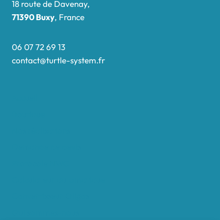
18 route de Davenay,
71390 Buxy
, France
06 07 72 69 13
contact@turtle-system.fr
Accueil
Boutique
Nos réalisations
Demande de devis
Protocole NWC
Calculateur automatique
Convertisseur Oligos
Qui sommes-nous