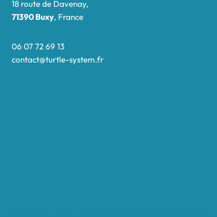
18 route de Davenay,
71390 Buxy
, France
06 07 72 69 13
contact@turtle-system.fr
Accueil
Boutique
Nos réalisations
Demande de devis
Protocole NWC
Calculateur automatique
Convertisseur Oligos
Qui sommes-nous