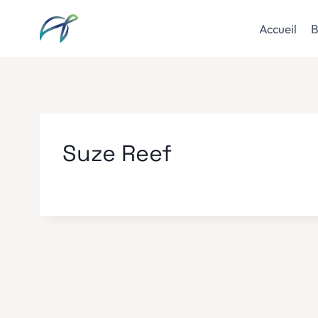
Aller
au
Accueil
B
contenu
Suze Reef