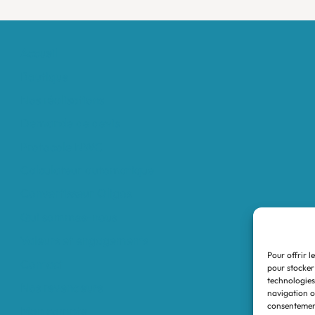
Accueil
Boutique
Nos réalisations
Demande de devis
Protocole NWC
Calculateur automatique
Convertisseur Oligos
Qui sommes-nous
Valeurs et engagements
Pour offrir l
Contact
pour stocker
technologies
Nos revendeurs
navigation ou
consentement
Mon compte