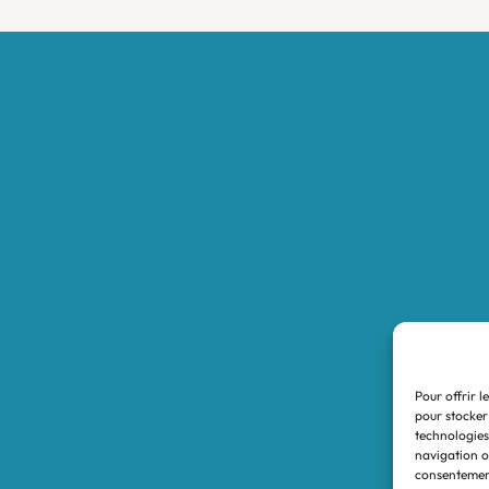
Accueil
Boutique
Nos réalisations
Demande de devis
Protocole NWC
Calculateur automatique
Convertisseur Oligos
Qui sommes-nous
Valeurs et engagements
Pour offrir l
Contact
pour stocker
technologies
Nos revendeurs
navigation ou
consentement
Mon compte