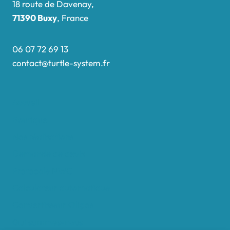
18 route de Davenay,
71390 Buxy
, France
06 07 72 69 13
contact@turtle-system.fr
Accueil
Boutique
Nos réalisations
Demande de devis
Protocole NWC
Calculateur automatique
Convertisseur Oligos
Qui sommes-nous