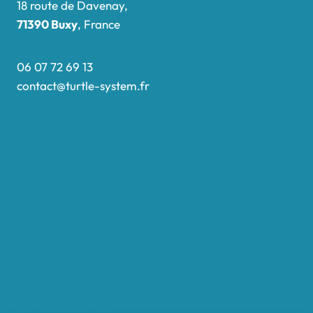
18 route de Davenay,
71390 Buxy
, France
06 07 72 69 13
contact@turtle-system.fr
Accueil
Boutique
Nos réalisations
Demande de devis
Protocole NWC
Calculateur automatique
Convertisseur Oligos
Qui sommes-nous