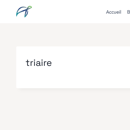
Aller
au
Accueil
B
contenu
triaire