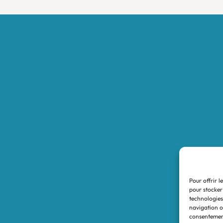
Accueil
Boutique
Nos réalisations
Demande de devis
Protocole NWC
Calculateur automatique
Convertisseur Oligos
Qui sommes-nous
Valeurs et engagements
Pour offrir l
Contact
pour stocker
technologies
Nos revendeurs
navigation ou
consentement
Mon compte