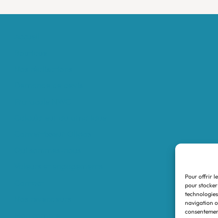
Accueil
Boutique
Nos réalisations
Demande de devis
Protocole NWC
Calculateur automatique
Convertisseur Oligos
Qui sommes-nous
Valeurs et engagements
Pour offrir l
Contact
pour stocker
technologies
Nos revendeurs
navigation ou
consentement
Mon compte