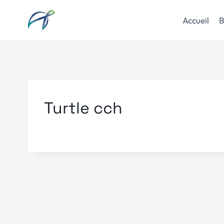
Aller
au
Accueil
B
contenu
Turtle cch