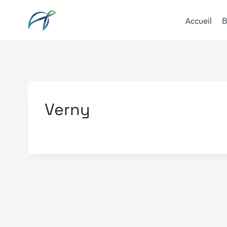
Aller
au
Accueil
B
contenu
Verny