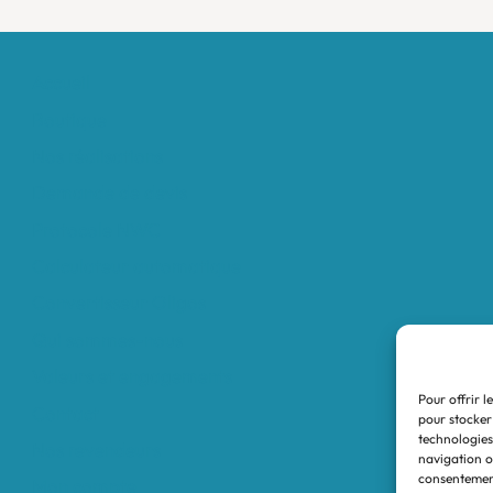
Accueil
Boutique
Nos réalisations
Demande de devis
Protocole NWC
Calculateur automatique
Convertisseur Oligos
Qui sommes-nous
Valeurs et engagements
Pour offrir l
Contact
pour stocker
technologies
Nos revendeurs
navigation ou
consentement
Mon compte