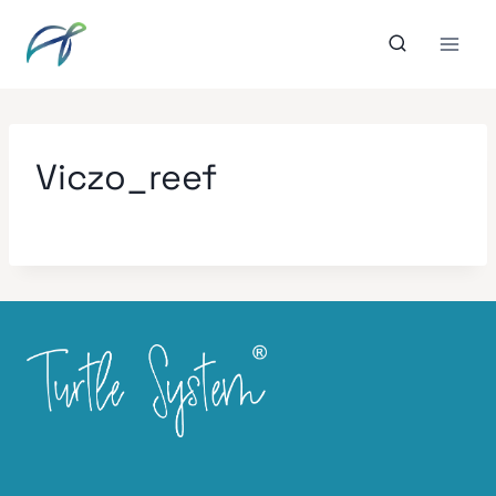
Aller
au
contenu
Viczo_reef