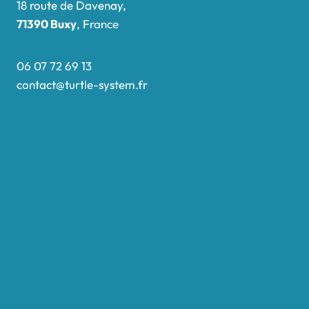
18 route de Davenay,
71390 Buxy
, France
06 07 72 69 13
contact@turtle-system.fr
Accueil
Boutique
Nos réalisations
Demande de devis
Protocole NWC
Calculateur automatique
Convertisseur Oligos
Qui sommes-nous