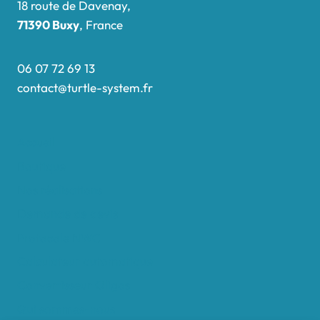
18 route de Davenay,
71390 Buxy
, France
06 07 72 69 13
contact@turtle-system.fr
Accueil
Boutique
Nos réalisations
Demande de devis
Protocole NWC
Calculateur automatique
Convertisseur Oligos
Qui sommes-nous