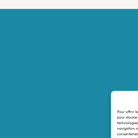
Accueil
Boutique
Nos réalisations
Demande de devis
Protocole NWC
Calculateur automatique
Convertisseur Oligos
Qui sommes-nous
Valeurs et engagements
Pour offrir l
Contact
pour stocker
technologies
Nos revendeurs
navigation ou
consentement
Mon compte