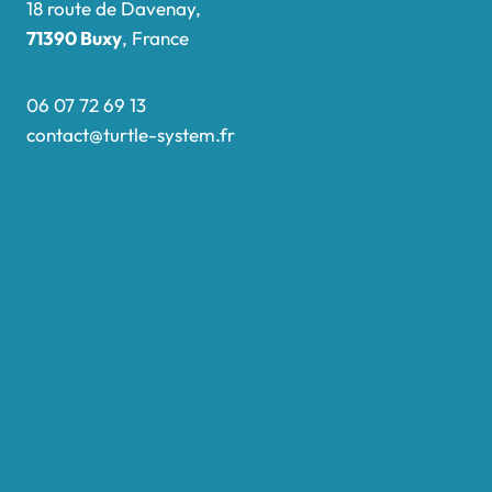
18 route de Davenay,
71390 Buxy
, France
06 07 72 69 13
contact@turtle-system.fr
Accueil
Boutique
Nos réalisations
Demande de devis
Protocole NWC
Calculateur automatique
Convertisseur Oligos
Qui sommes-nous