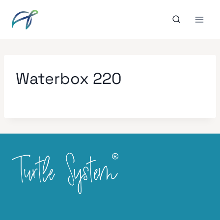
Aller
au
contenu
Waterbox 220