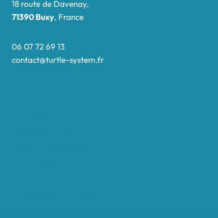
18 route de Davenay,
71390 Buxy
, France
06 07 72 69 13
contact@turtle-system.fr
Accueil
Boutique
Nos réalisations
Demande de devis
Protocole NWC
Calculateur automatique
Convertisseur Oligos
Qui sommes-nous