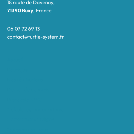
18 route de Davenay,
71390 Buxy
, France
06 07 72 69 13
contact@turtle-system.fr
Accueil
Boutique
Nos réalisations
Demande de devis
Protocole NWC
Calculateur automatique
Convertisseur Oligos
Qui sommes-nous