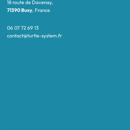
18 route de Davenay,
71390 Buxy
, France
06 07 72 69 13
contact@turtle-system.fr
Accueil
Boutique
Nos réalisations
Demande de devis
Protocole NWC
Calculateur automatique
Convertisseur Oligos
Qui sommes-nous