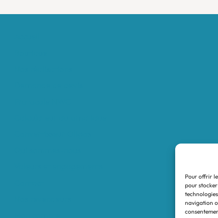
Accueil
Boutique
Nos réalisations
Demande de devis
Protocole NWC
Calculateur automatique
Convertisseur Oligos
Qui sommes-nous
Valeurs et engagements
Pour offrir l
Contact
pour stocker
technologies
Nos revendeurs
navigation ou
consentement
Mon compte