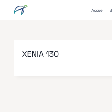
Aller
au
Accueil
B
contenu
XENIA 130