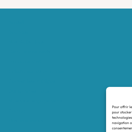
Accueil
Boutique
Nos réalisations
Demande de devis
Protocole NWC
Calculateur automatique
Convertisseur Oligos
Qui sommes-nous
Valeurs et engagements
Pour offrir l
Contact
pour stocker
technologies
Nos revendeurs
navigation ou
consentement
Mon compte